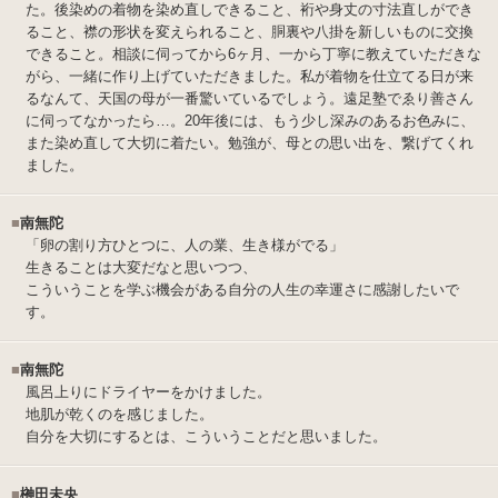
た。後染めの着物を染め直しできること、裄や身丈の寸法直しができ
ること、襟の形状を変えられること、胴裏や八掛を新しいものに交換
できること。相談に伺ってから6ヶ月、一から丁寧に教えていただきな
がら、一緒に作り上げていただきました。私が着物を仕立てる日が来
るなんて、天国の母が一番驚いているでしょう。遠足塾でゑり善さん
に伺ってなかったら…。20年後には、もう少し深みのあるお色みに、
また染め直して大切に着たい。勉強が、母との思い出を、繋げてくれ
ました。
■
南無陀
「卵の割り方ひとつに、人の業、生き様がでる」
生きることは大変だなと思いつつ、
こういうことを学ぶ機会がある自分の人生の幸運さに感謝したいで
す。
■
南無陀
風呂上りにドライヤーをかけました。
地肌が乾くのを感じました。
自分を大切にするとは、こういうことだと思いました。
■
榊田未央