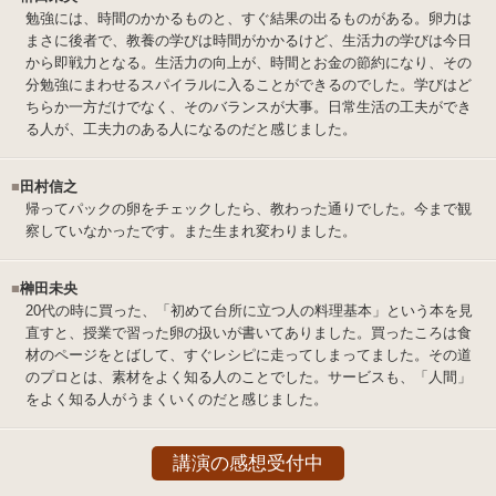
勉強には、時間のかかるものと、すぐ結果の出るものがある。卵力は
まさに後者で、教養の学びは時間がかかるけど、生活力の学びは今日
から即戦力となる。生活力の向上が、時間とお金の節約になり、その
分勉強にまわせるスパイラルに入ることができるのでした。学びはど
ちらか一方だけでなく、そのバランスが大事。日常生活の工夫ができ
る人が、工夫力のある人になるのだと感じました。
■
田村信之
帰ってパックの卵をチェックしたら、教わった通りでした。今まで観
察していなかったです。また生まれ変わりました。
■
榊田未央
20代の時に買った、「初めて台所に立つ人の料理基本」という本を見
直すと、授業で習った卵の扱いが書いてありました。買ったころは食
材のページをとばして、すぐレシピに走ってしまってました。その道
のプロとは、素材をよく知る人のことでした。サービスも、「人間」
をよく知る人がうまくいくのだと感じました。
講演の感想受付中