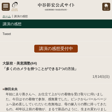
ホーム
講演の感想
講演の感想
Tweet
講演の感想受付中
大阪校・美意識塾(64)
「多くのカメラを持つことができる7つの方法」
1月14日(日)
■
榊田未央
年始にゑり善さんへ、お仕立て上がりの着物を受け取りに伺いまし
た。今日はその着物で参加、感無量でした。ピンクからパールベージ
ュへ染め直ししていただいた色無地は、母の嫁入りの際に持ってきた
もの。40年以上前の着物が、まるで新品のように、生まれ変わりまし