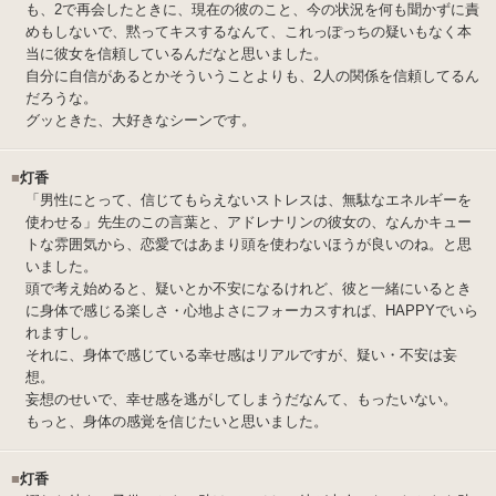
も、2で再会したときに、現在の彼のこと、今の状況を何も聞かずに責
めもしないで、黙ってキスするなんて、これっぽっちの疑いもなく本
当に彼女を信頼しているんだなと思いました。
自分に自信があるとかそういうことよりも、2人の関係を信頼してるん
だろうな。
グッときた、大好きなシーンです。
■
灯香
「男性にとって、信じてもらえないストレスは、無駄なエネルギーを
使わせる」先生のこの言葉と、アドレナリンの彼女の、なんかキュー
トな雰囲気から、恋愛ではあまり頭を使わないほうが良いのね。と思
いました。
頭で考え始めると、疑いとか不安になるけれど、彼と一緒にいるとき
に身体で感じる楽しさ・心地よさにフォーカスすれば、HAPPYでいら
れますし。
それに、身体で感じている幸せ感はリアルですが、疑い・不安は妄
想。
妄想のせいで、幸せ感を逃がしてしまうだなんて、もったいない。
もっと、身体の感覚を信じたいと思いました。
■
灯香