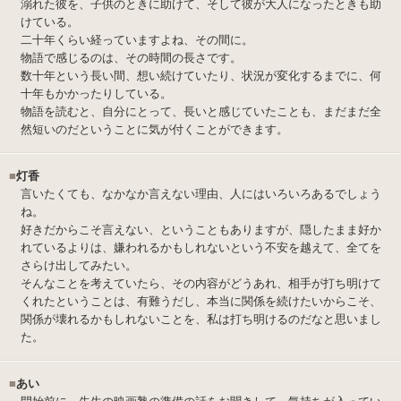
溺れた彼を、子供のときに助けて、そして彼が大人になったときも助
けている。
二十年くらい経っていますよね、その間に。
物語で感じるのは、その時間の長さです。
数十年という長い間、想い続けていたり、状況が変化するまでに、何
十年もかかったりしている。
物語を読むと、自分にとって、長いと感じていたことも、まだまだ全
然短いのだということに気が付くことができます。
■
灯香
言いたくても、なかなか言えない理由、人にはいろいろあるでしょう
ね。
好きだからこそ言えない、ということもありますが、隠したまま好か
れているよりは、嫌われるかもしれないという不安を越えて、全てを
さらけ出してみたい。
そんなことを考えていたら、その内容がどうあれ、相手が打ち明けて
くれたということは、有難うだし、本当に関係を続けたいからこそ、
関係が壊れるかもしれないことを、私は打ち明けるのだなと思いまし
た。
■
あい