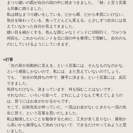
まつり縫いの図が自分の頭の中に焼きつきました。「雑」と言う言葉
も印象に残りました。
私は雑なまつり縫いをしている、だから暇、だから本質にいけない、
気分を味わっている、焦ってどんどん変える。と少しずつ自分には見
えていなかった自分が見えてきました。
縫い目を細かくする、色んな国じゃなくインドに10回行く、ワルツを
何回も。これからのヒントを元に頭の中を整理して理解し、自分のも
のにしていけるようにしていきます。
■
灯香
「次の扉が自動的に見える」という言葉には、そんなものなのかな。
という感覚しかないので、私には、まだ見えていないのでしょう。
でも、「自分の気持ちの中で、勝手に決まる」という言葉には、反応
できました。
気持ちだけなら、決まっています、何も悩むことはないです。
それなのに、いろいろ並べて、どれにしようなんて考えてしまうの
は、習うにはお金がかかるからです。
そこで、以前先生が仰っていた、一流はお金がないときから一流の先
生に習う。という言葉を思いだしました。
私は勉強したいことを勉強するために、工夫が全く足りない、最初か
ら高いから無理なんて決めつけないで、できるだけやってみようと思
いました。