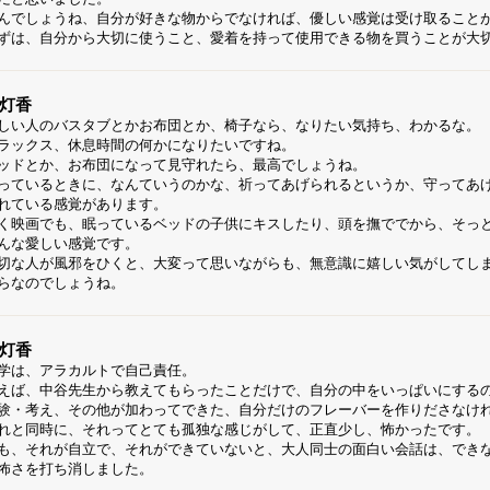
んでしょうね、自分が好きな物からでなければ、優しい感覚は受け取ること
ずは、自分から大切に使うこと、愛着を持って使用できる物を買うことが大
灯香
しい人のバスタブとかお布団とか、椅子なら、なりたい気持ち、わかるな。
ラックス、休息時間の何かになりたいですね。
ッドとか、お布団になって見守れたら、最高でしょうね。
っているときに、なんていうのかな、祈ってあげられるというか、守ってあ
れている感覚があります。
く映画でも、眠っているベッドの子供にキスしたり、頭を撫ででから、そっ
んな愛しい感覚です。
切な人が風邪をひくと、大変って思いながらも、無意識に嬉しい気がしてし
らなのでしょうね。
灯香
学は、アラカルトで自己責任。
えば、中谷先生から教えてもらったことだけで、自分の中をいっぱいにする
験・考え、その他が加わってできた、自分だけのフレーバーを作りださなけ
れと同時に、それってとても孤独な感じがして、正直少し、怖かったです。
も、それが自立で、それができていないと、大人同士の面白い会話は、でき
怖さを打ち消しました。