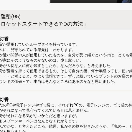
運塾(95)
「ロケットスタートできる7つの方法」
灯香
父が愛用していたループタイを持っています。
れに、見守られている感覚は、わかります。
か近い関係の人が使用していたものを、自分が受け継ぐというのは、とても
が家にそのようなものがないのは、少し寂しい。
分が大切な人に何か残すとしたら、なんだろうな。と考えました。
分が愛着を持って使用できるもの、そして自分の後、何十年経っても、使い
・・・と考えると、やはり信頼できて、ずっと続いているブランドのお店の
ランドの価値って、本当はそんなところにあるのかなと思いました。
灯香
だのPCや電子レンジやゴミ袋に、それぞれPCの、電子レンジの、ゴミ袋の
がそれになって見守ってくれているとは思えません。
分がそれになる気がないからだと思いますが。
もスプーンや、ペンはなんとなくわかります。
んでかな、と考えたところ、結局、私がその物を好きかどうか、「私の～」
だと思いました。