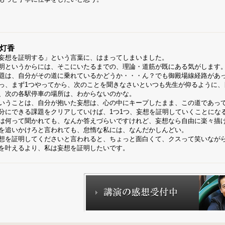
灯香
妄想を証明する」という言葉に、はまってしまいました。
明というからには、そこにいたるまでの、理論・道筋が既にある気がします
題は、自分がその道に乗れているかどうか・・・ん？でも御殿場線経路があっ
っ、まず1つやってから、次のことを聞きなさいといつも先生が仰るように、
、次の各駅停車の場所は、わからないのかな。
いうことは、自分が抱いた妄想は、心の中にキープしたまま、この道であっ
分にできる課題をクリアしていけば、1つ1つ、妄想を証明していくことにな
は何って聞かれても、なんか答えづらいですけれど、妄想なら自由に楽々描
を追いかけろと言われても、怠惰な私には、なんだかしんどい。
想を証明してくださいと言われると、ちょっと面白くて、クスって笑いなが
を叶えるより、私は妄想を証明したいです。