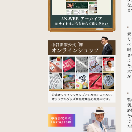
な
ま
愛
リ
ベ
眠
さ
よ
そ
大
か
哲
例
経
そ
で
た