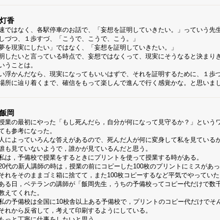
灯香
速ではなく、各駅停車のお話で、「妄想を証明していきたい。」っていう先
しづつ、１歩すづ、「こうで、こうで、こう。」
夢を現実にしたい」ではなく、「妄想を証明していきたい。」
明したいと言っている時点で、妄想ではなくって、現実にそうなると決まり
いうことは。
い浮かんだなら、現実になってもいいはずで、それを証明するために、１歩
場所に辿り着くまで、確信をもって楽しんで進んで行く感覚かな。と思いま
飯岡
業の最初にやった「もし死んだら，自分が何になって見守るか？」という
ても参考になった。
によっていろんな答えがあるので、死んだ人が何に変身して私を見ている
も見ていないようで，誰かが見ているんだと思う。
は，予備校で授業をするときにプリントを使って授業する時がある。
0代の新人講師の時は，授業の前にコピーした100枚のプリントにミスがあ
れをそのままゴミ箱に捨てて，また100枚コピーするなど平気でやっていた
る日，ベテランの講師が「飯岡先生，うちの予備校ってコピー代だけで数
教えてくれた。
の予備校は全国に10校舎以上ある予備校で，プリントのコピー代だけでそ
れから反省して，考えて印刷するようにしている。
っと丁寧に仕事をしたいと思う。