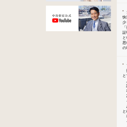
快
少
「
証
と
思
の
授
と
人
誰
私
2
そ
あ
と
私
そ
も