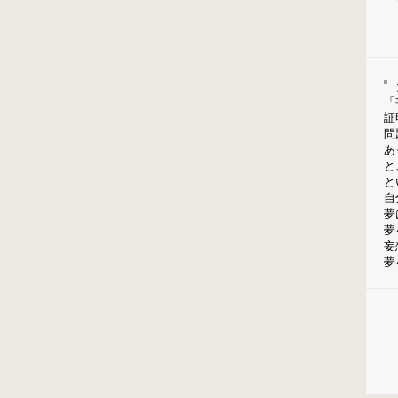
「
証
問
あ
と
と
自
夢
夢
妄
夢