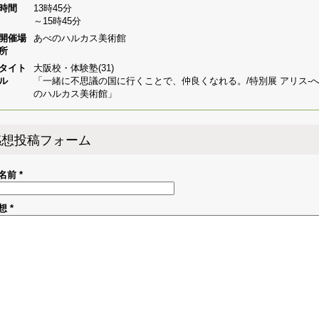
時間
13時45分
～15時45分
開催場
あべのハルカス美術館
所
タイト
大阪校・体験塾(31)
ル
「一緒に不思議の国に行くことで、仲良くなれる。/特別展 アリス-へん
のハルカス美術館」
感想投稿フォーム
名前
*
想
*