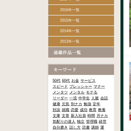
2016年一覧
2015年一覧
2014年一覧
2013年一覧
50代
60代
お金
サービス
スピード
プレッシャー
マナー
メンタツ
メンタル
モテる
リーダー
一流
中学生
人脈
会話
健康
元気
別ナカ
勉強
定年
対談
就職
恋愛
成功
教育
教養
文庫
文章
新入社員
時間
月ナカ
気配りの達人
独立
管理職
経営
自分磨き
話し方
読書
講師
運