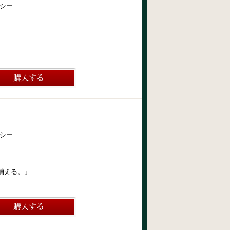
シー
シー
消える。」