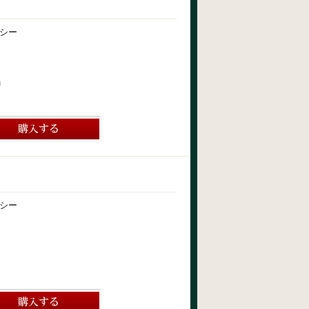
シー
」
シー