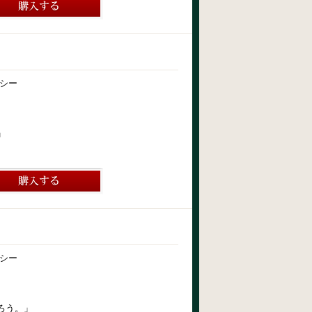
シー
」
シー
ろう。」