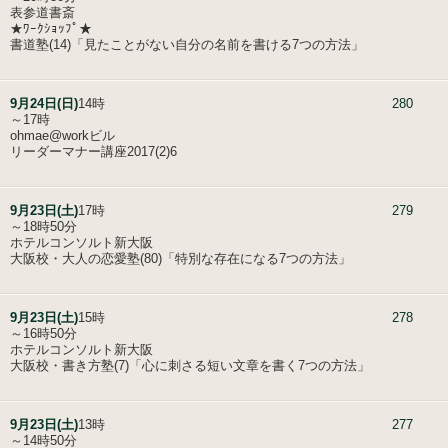
表参道書斎
★ﾜｰｸｼｮｯﾌﾟ★
書道塾(14)「見たことがない自分の名前を書ける7つの方法」
9月24日(日)
14時
280
～17時
ohmae@workビル
リーダーマナー講座2017(2)6
9月23日(土)
17時
279
～18時50分
ホテルコンソルト新大阪
大阪校・大人の恋愛塾(80)「特別な存在になる7つの方法」
9月23日(土)
15時
278
～16時50分
ホテルコンソルト新大阪
大阪校・書き方塾(7)「心に刺さる短い文章を書く7つの方法」
9月23日(土)
13時
277
～14時50分