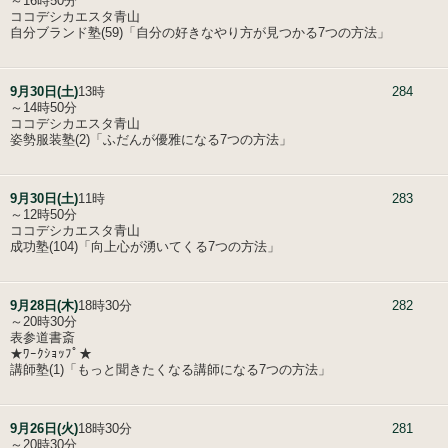
～16時50分
ココデシカエスタ青山
自分ブランド塾(59)「自分の好きなやり方が見つかる7つの方法」
9月30日(土)
13時
284
～14時50分
ココデシカエスタ青山
姿勢服装塾(2)「ふだんが優雅になる7つの方法」
9月30日(土)
11時
283
～12時50分
ココデシカエスタ青山
成功塾(104)「向上心が湧いてくる7つの方法」
9月28日(木)
18時30分
282
～20時30分
表参道書斎
★ﾜｰｸｼｮｯﾌﾟ★
講師塾(1)「もっと聞きたくなる講師になる7つの方法」
9月26日(火)
18時30分
281
～20時30分