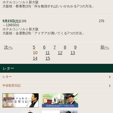
ホテルコンソルト新大阪
大阪校・教養塾(10)「何を勉強すればいいかわかる7つの方法」
9月23日(土)
11時
276
～12時50分
ホテルコンソルト新大阪
大阪校・金運塾(28)「アイデアが湧いてくる7つの方法」
次へ
5
6
7
8
9
前へ
10
11
12
13
14
15
レター
レター
中谷彰宏日記