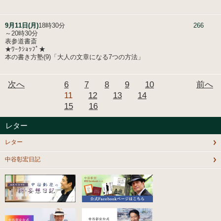
9月11日(月)
18時30分
266
～20時30分
表参道書斎
★ﾜｰｸｼｮｯﾌﾟ★
本の書き方塾(9)「大人の文章になる7つの方法」
次へ
6
7
8
9
10
前へ
11
12
13
14
15
16
レター
レター
中谷彰宏日記