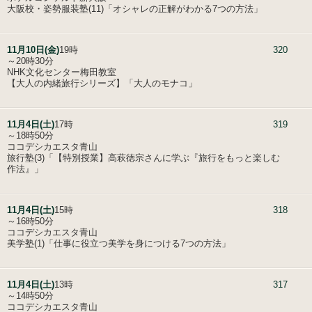
大阪校・姿勢服装塾(11)「オシャレの正解がわかる7つの方法」
11月10日(金)
19時
320
～20時30分
NHK文化センター梅田教室
【大人の内緒旅行シリーズ】「大人のモナコ」
11月4日(土)
17時
319
～18時50分
ココデシカエスタ青山
旅行塾(3)「【特別授業】高萩徳宗さんに学ぶ『旅行をもっと楽しむ
作法』」
11月4日(土)
15時
318
～16時50分
ココデシカエスタ青山
美学塾(1)「仕事に役立つ美学を身につける7つの方法」
11月4日(土)
13時
317
～14時50分
ココデシカエスタ青山