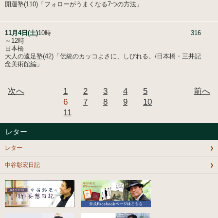
開運塾(110)「フォローがうまくなる7つの方法」
11月4日(土)
10時
316
～12時
日本橋
大人の遠足塾(42)「伝統のカッコよさに、しびれる。/日本橋・三井記
念美術館編」
次へ
1
2
3
4
5
前へ
6
7
8
9
10
11
レター
レター
中谷彰宏日記