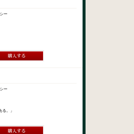
シー
シー
ある。」