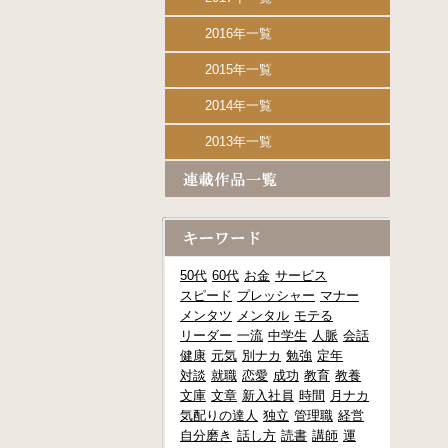
2016年一覧
2015年一覧
2014年一覧
2013年一覧
50代
60代
お金
サービス
スピード
プレッシャー
マナー
メンタツ
メンタル
モテる
リーダー
一流
中学生
人脈
会話
健康
元気
別ナカ
勉強
定年
対談
就職
恋愛
成功
教育
教養
文庫
文章
新入社員
時間
月ナカ
気配りの達人
独立
管理職
経営
自分磨き
話し方
読書
講師
運