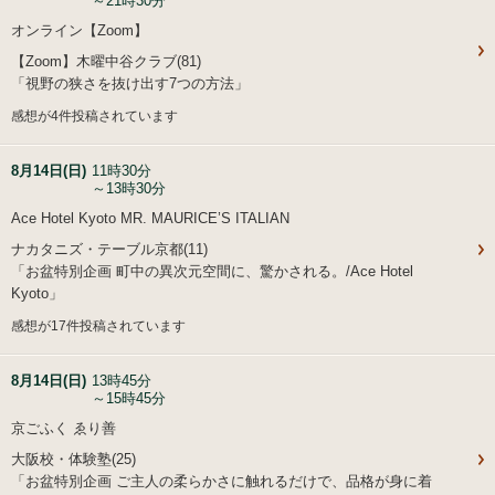
～21時30分
オンライン【Zoom】
【Zoom】木曜中谷クラブ(81)
「視野の狭さを抜け出す7つの方法」
感想が4件投稿されています
8月14日(日)
11時30分
～13時30分
Ace Hotel Kyoto MR. MAURICE’S ITALIAN
ナカタニズ・テーブル京都(11)
「お盆特別企画 町中の異次元空間に、驚かされる。/Ace Hotel
Kyoto」
感想が17件投稿されています
8月14日(日)
13時45分
～15時45分
京ごふく ゑり善
大阪校・体験塾(25)
「お盆特別企画 ご主人の柔らかさに触れるだけで、品格が身に着