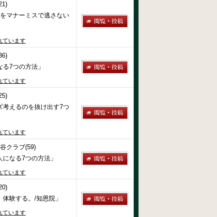
1)
スをマナーミスで逃さない
れています
6)
なる7つの方法」
れています
5)
ズ考えるのを抜け出す7つ
れています
谷クラブ(59)
人になる7つの方法」
れています
0)
、体験する。/知恩院」
れています