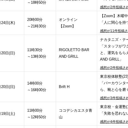
～18時50分
感想が2件投稿さ
【Zoom】木曜中
20時00分
オンライン
「人に関心を持
月24日(木)
～21時30分
【Zoom】
感想が11件投稿
ナカタニズ・テー
「スタッフがワ
11時30分
RIGOLETTO BAR
と、運気をもらえる
月20日(日)
～13時30分
AND GRILL
AND GRILL」
感想が2件投稿さ
東京校体験塾(23
「バーカウンタ
14時00分
月20日(日)
Brift H
ら、靴と心を磨く。/
～16時00分
感想が3件投稿さ
東京校・金運塾(1
11時00分
ココデシカエスタ青
「失敗を恐れな
月19日(土)
～12時50分
山
感想が4件投稿さ