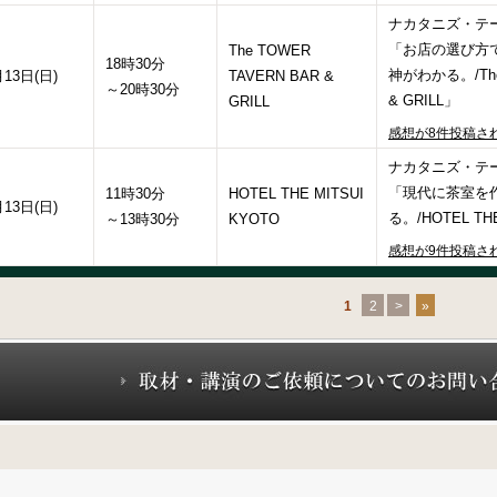
ナカタニズ・テー
「お店の選び方
The TOWER
18時30分
神がわかる。/The
月13日(日)
TAVERN BAR &
～20時30分
& GRILL」
GRILL
感想が8件投稿さ
ナカタニズ・テー
「現代に茶室を
11時30分
HOTEL THE MITSUI
月13日(日)
る。/HOTEL TH
～13時30分
KYOTO
感想が9件投稿さ
1
2
>
»