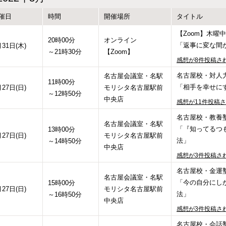
催日
時間
開催場所
タイトル
【Zoom】木曜中
20時00分
オンライン
「返事に変な間
月31日(木)
～21時30分
【Zoom】
感想が8件投稿さ
名古屋校・対人力塾
名古屋会議室・名駅
11時00分
「相手を幸せに
月27日(日)
モリシタ名古屋駅前
～12時50分
中央店
感想が11件投稿
名古屋校・教養塾(
名古屋会議室・名駅
「『知ってるつ
13時00分
月27日(日)
モリシタ名古屋駅前
法」
～14時50分
中央店
感想が3件投稿さ
名古屋校・金運塾(
名古屋会議室・名駅
「今の自分にし
15時00分
月27日(日)
モリシタ名古屋駅前
法」
～16時50分
中央店
感想が3件投稿さ
名古屋校・会話塾(