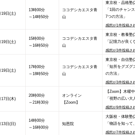
東京校・品格塾(2
「1回のチャン
13時00分
ココデシカエスタ青
月19日(土)
7つの方法」
～14時50分
山
感想が1件投稿さ
東京校・教養塾(3
15時00分
ココデシカエスタ青
「記憶力が良く
月19日(土)
～16時50分
山
感想が3件投稿さ
東京校・自信塾(2
「短所をグズグ
17時00分
ココデシカエスタ青
月19日(土)
の方法」
～18時50分
山
感想が3件投稿さ
【Zoom】木曜中
20時00分
オンライン
「視野の広い大
月17日(木)
～21時30分
【Zoom】
感想が9件投稿さ
大阪校・体験塾(2
14時00分
「物語を知って
月13日(日)
知恩院
～16時00分
感想が7件投稿さ