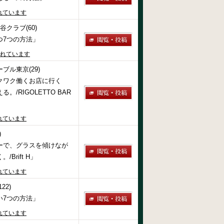
れています
谷クラブ(60)
つ7つの方法」
されています
ブル東京(29)
クワク働くお店に行く
。/RIGOLETTO BAR
れています
)
ーで、グラスを傾けなが
Brift H」
れています
22)
い7つの方法」
れています