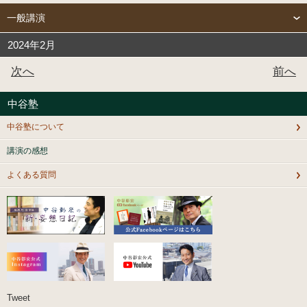
一般講演
2024年2月
次へ
前へ
中谷塾
中谷塾について
講演の感想
よくある質問
Tweet