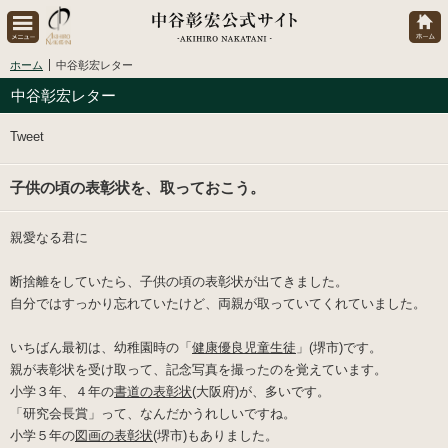
ホーム
中谷彰宏レター
中谷彰宏レター
Tweet
子供の頃の表彰状を、取っておこう。
親愛なる君に
断捨離をしていたら、子供の頃の表彰状が出てきました。
自分ではすっかり忘れていたけど、両親が取っていてくれていました。
いちばん最初は、幼稚園時の「
健康優良児童生徒
」(堺市)です。
親が表彰状を受け取って、記念写真を撮ったのを覚えています。
小学３年、４年の
書道の表彰状
(大阪府)が、多いです。
「研究会長賞」って、なんだかうれしいですね。
小学５年の
図画の表彰状
(堺市)もありました。