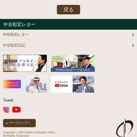
戻る
中谷彰宏レター
中谷彰宏レター
中谷彰宏日記
Tweet
ページトップへ
Copyright c 2013 Akihiro Nakatani Office.
All Rights Reserved.