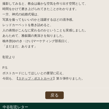
撮影してみると、教会は厳かな空気を作り出す空間として、
時間をかけて磨き上げられてきたことがわかります。
一方、神式の結婚式場は、
写真を撮ってもいいのかと躊躇するほどの清浄感。
レッドカーペットを敷き詰めると、
人の表情がこんなに変わるのかということも実感しました。
あらためて、雅叙園の奥深さを知りました。
柚木啓(ゆのき・けい)マーケティング部長
曰く、
「まだまだ、あります」
彰宏より
P.S.
ポストカードにしてほしいとの要望に応え、
今回も、【
スナップ・ポストカード
】第５弾作りました。
戻る
中谷彰宏レター