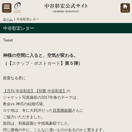
ホーム
中谷彰宏レター
中谷彰宏レター
Tweet
神様の空間に入ると、空気が変わる。
（【
スナップ・ポストカード
】第５弾）
親愛なる君に
【月刊 中谷彰宏】【別冊 中谷彰宏】
の
ジャケット写真撮影の2017年春のテーマは、
教会vs.神式の結婚式場。
ロケ地は、冬に大好評だった
目黒雅叙園
さんに
ご協力いただきました。
前回は、和風庭園と中国風豪邸でした。
同じ建物の中に、こんなに凄いものがあるのかと驚きます。