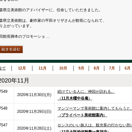
森県立美術館のアドバイザーに、任命していただきました。
森県立美術館は、劇作家の平田オリザさんが館長になられて、
り上がっています。
田館長脚本のプロモーショ ...
全て
12月
11月
10月
9月
8月
7月
6月
2020年11月
7549
続けている人に、神回が訪れる。
2020年11月30日(月)
（
11月木曜中谷庵
）
7548
マンツーマンで美術館に案内してもらうと
2020年11月29日(日)
（
プライベート美術館案内
）
7547
センスのいい旅人は、観光客の行かない所
2020年11月28日(土)
（
12月大阪校体験塾in東福寺
）