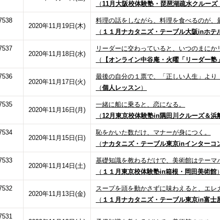
（
11月大阪校体験塾・琵琶湖疏水クルーズ
7538
料理の話をしながら、料理を食べるのが、
2020年11月19日(木)
（
１１月ナカタニズ・テーブル大阪inホテ
7537
リーダーに交わっていると、いつのまにか
2020年11月18日(水)
（
【オンライン中谷庵・火曜「リーダー塾
7536
最後の自分の１票で、「正しい人生」より
2020年11月17日(火)
（
個人レッスン
）
7535
一緒に船に乗ると、恋になる。
2020年11月16日(月)
（
12月東京校体験塾in隅田川クルーズ＆浜
7534
恥をかいた数だけ、マナーが身につく。
2020年11月15日(日)
（
ナカタニズ・テーブル東京inインター
7533
基礎知識を教わるだけで、美術館はテーマ
2020年11月14日(土)
（
１１月東京校体験塾in箱根・岡田美術館
7532
スープを頭を動かさずに味わえると、エレ
2020年11月13日(金)
（
１１月ナカタニズ・テーブル東京in富士
7531