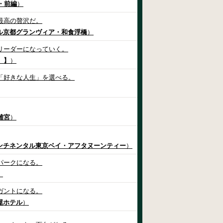
・前編
）
最高の贅沢だ。
ル京都グランヴィア・和食浮橋
）
リーダーになっていく。
」】
）
「好きな人生」を選べる。
離宮
）
コンチネンタル東京ベイ・アフタヌーンティー
）
パークになる。
）
ガントになる。
屋ホテル
）