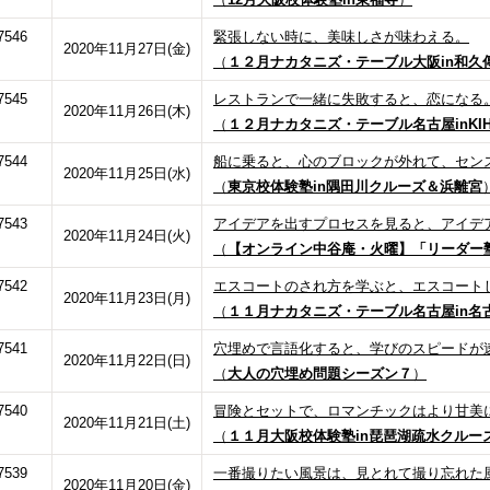
7546
緊張しない時に、美味しさが味わえる。
2020年11月27日(金)
（
１２月ナカタニズ・テーブル大阪in和久
7545
レストランで一緒に失敗すると、恋になる
2020年11月26日(木)
（
１２月ナカタニズ・テーブル名古屋inKIH
7544
船に乗ると、心のブロックが外れて、セン
2020年11月25日(水)
（
東京校体験塾in隅田川クルーズ＆浜離宮
7543
アイデアを出すプロセスを見ると、アイデ
2020年11月24日(火)
（
【オンライン中谷庵・火曜】「リーダー
7542
エスコートのされ方を学ぶと、エスコート
2020年11月23日(月)
（
１１月ナカタニズ・テーブル名古屋in名
7541
穴埋めで言語化すると、学びのスピードが
2020年11月22日(日)
（
大人の穴埋め問題シーズン７
）
7540
冒険とセットで、ロマンチックはより甘美
2020年11月21日(土)
（
１１月大阪校体験塾in琵琶湖疏水クルー
7539
一番撮りたい風景は、見とれて撮り忘れた
2020年11月20日(金)