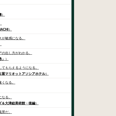
傳
）
。
ACHI
）
スが敏感になる。
）
アの出し方がわかる。
塾」
）
してもらえるようになる。
古屋マリオットアソシアホテル
）
速くなる。
になる。
ズ＆大津絵美術館・後編
）
風景だ。