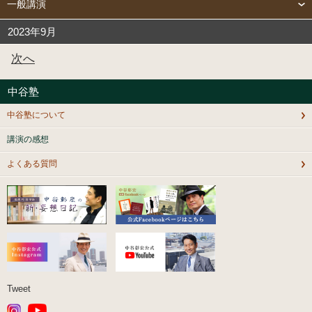
一般講演
2023年9月
次へ
中谷塾
中谷塾について
講演の感想
よくある質問
Tweet