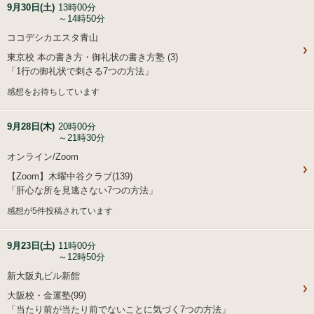
9月30日(土)
13時00分
～14時50分
ココデシカエスタ青山
東京校 本の書き方・御礼状の書き方塾 (3)
「1行の御礼状で刺さる7つの方法」
感想をお待ちしています
9月28日(木)
20時00分
～21時30分
オンライン/Zoom
【Zoom】木曜中谷クラブ(139)
「肝心な所を見逃さない7つの方法」
感想が5件投稿されています
9月23日(土)
11時00分
～12時50分
新大阪丸ビル新館
大阪校・金運塾(99)
「当たり前が当たり前でないことに気づく7つの方法」