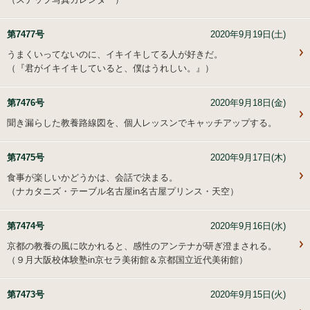
第7477号
2020年9月19日(土)
うまくいってないのに、イキイキしてる人が好きだ。
（『
君がイキイキしていると、僕はうれしい。
』）
第7476号
2020年9月18日(金)
聞き漏らした教養路線図を、個人レッスンでキャッチアップする。
第7475号
2020年9月17日(木)
食事が楽しいかどうかは、会話で決まる。
（
ナカタニズ・テーブル名古屋in名古屋プリンス・天空
）
第7474号
2020年9月16日(水)
京都の教養の風に吹かれると、感性のアンテナが研ぎ澄まされる。
（
９月大阪校体験塾in京セラ美術館＆京都国立近代美術館
）
第7473号
2020年9月15日(火)