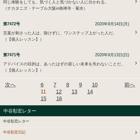
同じ体験をしても、気づく人と気づかない人に分かれる。
（
ナカタニズ・テーブル大阪in南禅寺・菊水
）
第7472号
2020年9月14日(月)
言葉が刺さった人は、除けずに、ワンステップ上がった人だ。
（【
個人レッスン
】）
第7471号
2020年9月13日(日)
アドバイスの目的は、あったはずの楽しい未来を失わないことだ。
（【
個人レッスン
】）
次へ
6
7
8
9
10
前へ
11
12
13
14
15
16
中谷彰宏レター
中谷彰宏レター
中谷彰宏日記