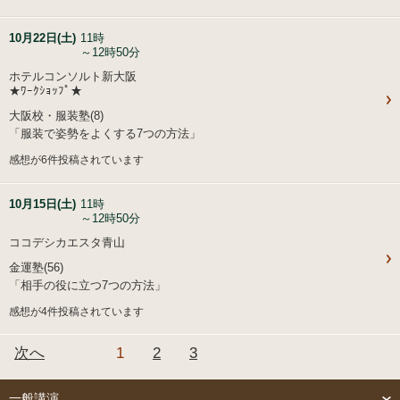
10月22日(土)
11時
～12時50分
ホテルコンソルト新大阪
★ﾜｰｸｼｮｯﾌﾟ★
大阪校・服装塾(8)
「服装で姿勢をよくする7つの方法」
感想が6件投稿されています
10月15日(土)
11時
～12時50分
ココデシカエスタ青山
金運塾(56)
「相手の役に立つ7つの方法」
感想が4件投稿されています
次へ
1
2
3
一般講演